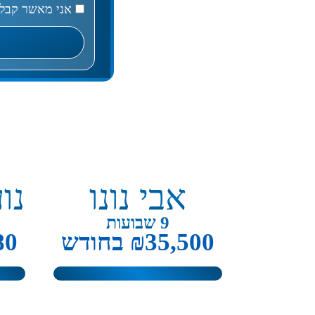
אני
אני מאשר קבלת 
מאשר
קבלת
דיוור
אבי נונו
נו
9 שבועות
₪35,500 בחודש
480