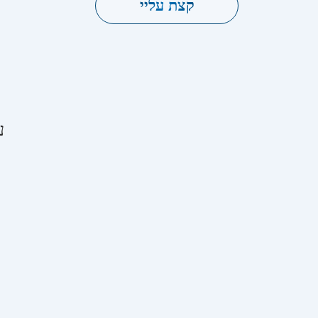
קצת עליי
נ
ע