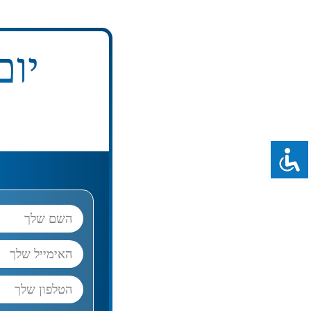
יום ש
name
mail
phone